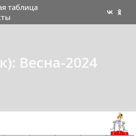
ая таблица
кты
): Весна-2024