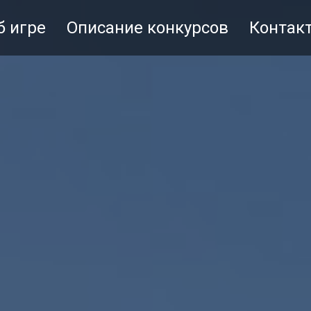
б игре
Описание конкурсов
Контак