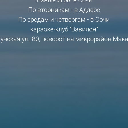
Умные игры в Сочи
По вторникам - в Адлере
По средам и четвергам - в Сочи
караоке-клуб "Вавилон"
унская ул., 80, поворот на микрорайон Мак