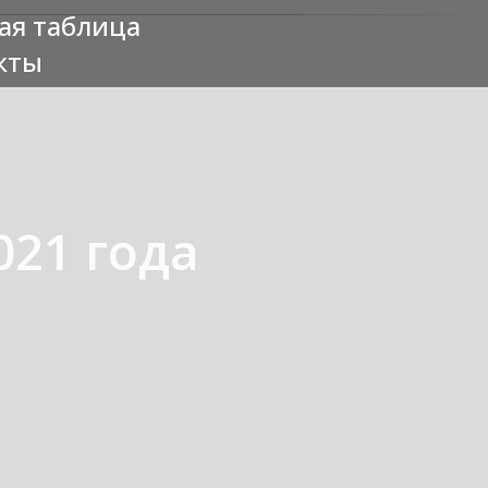
ая таблица
кты
21 года